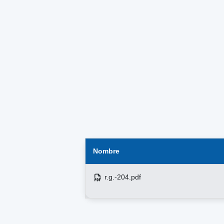
Nombre
r.g.-204.pdf