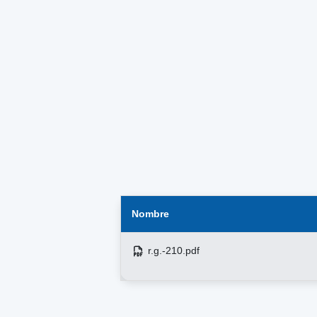
Nombre
r.g.-210.pdf